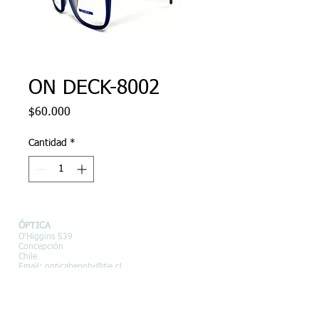
ON DECK-8002
Precio
$60.000
Cantidad
*
ÓPTICA
O'Higgins 539
Concepción
Chile
Email:
opticabenohr@tie.cl