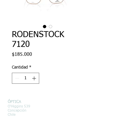
RODENSTOCK
7120
Precio
$185.000
Cantidad
*
ÓPTICA
O'Higgins 539
Concepción
Chile
Email:
opticabenohr@tie.cl