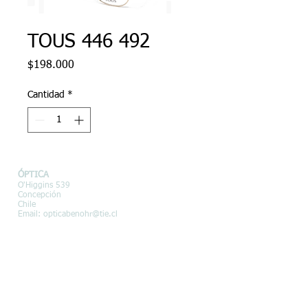
TOUS 446 492
Precio
$198.000
Cantidad
*
ÓPTICA
O'Higgins 539
Concepción
Chile
Email:
opticabenohr@tie.cl
LENTES DE CONTACTO
Barros Arana 492, Of 102, Torre
Ligure
Concepción