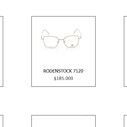
RODENSTOCK 7120
Vista rápida
Precio
$185.000