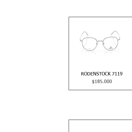
RODENSTOCK 7119
Vista rápida
Precio
$185.000