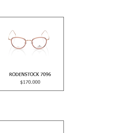
RODENSTOCK 7096
Vista rápida
Precio
$170.000